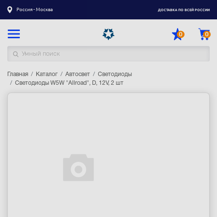
Россия - Москва
ДОСТАВКА ПО ВСЕЙ РОССИИ
0
0
Главная
Каталог товаров
Каталог
Автосвет
Светодиоды
Светодиоды W5W "Allroad", D, 12V, 2 шт
Регистрация
|
Вход
Доставка
Оплата
Гарантия
Контакты
Акции
Оптовым и корпоративным клиентам