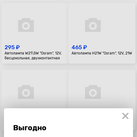
295 ₽
465 ₽
Автолампа W21\5W "Osram", 12V,
Автолампа H21W "Osram", 12V, 21W
бесцокольная, двухконтактная
115 ₽
50 ₽
Автолампа P21/5W "LYNXauto"
Автолампа P21W "Stellox", 24V,
24V (BAY15d)
21W (BA15s)
Выгодно