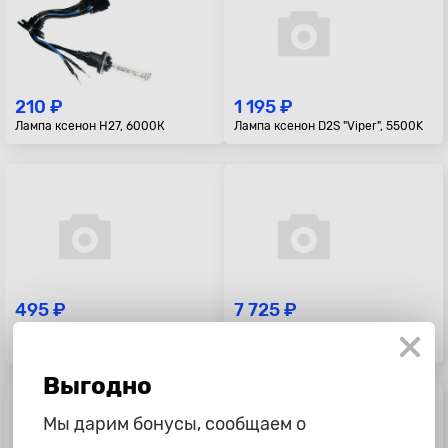
210 ₽
1 195 ₽
Лампа ксенон H27, 6000К
Лампа ксенон D2S "Viper", 5500K
495 ₽
7 725 ₽
Лампа ксенон H7 "Viper", 5000K
Лампа ксенон D1S "Osram",
XENARC ORIGINAL, 85V, 35W
Выгодно
Мы дарим бонусы, сообщаем о