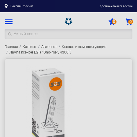
Россия - Москва
ДОСТАВКА ПО ВСЕЙ РОССИИ
0
0
Главная
Каталог товаров
Каталог
Автосвет
Ксенон и комплектующие
Лампа ксенон D2R "Sho-me", 4300К
Регистрация
|
Вход
Доставка
Оплата
Гарантия
Контакты
Акции
Оптовым и корпоративным клиентам