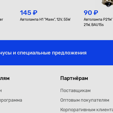
145 ₽
90 ₽
er
Автолампа H1 "Маяк", 12V, 55W
Автолампа P21W "
21W, BAU15s
онусы и специальные предложения
елям
Партнёрам
и
Поставщикам
программа
Оптовым покупателям
Корпоративным клиент