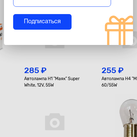
Подписаться
285 ₽
255 ₽
Автолампа H1 "Маяк" Super
Автолампа H4 "Ма
White, 12V, 55W
60/55W