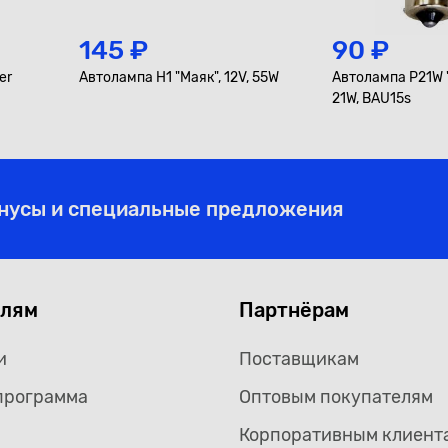
145 ₽
90 ₽
er
Автолампа H1 "Маяк", 12V, 55W
Автолампа P21W "
21W, BAU15s
онусы и специальные предложения
елям
Партнёрам
и
Поставщикам
программа
Оптовым покупателям
Корпоративным клиент