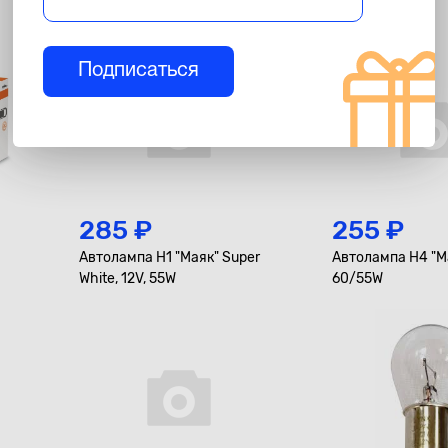
Подписаться
285 ₽
255 ₽
Автолампа H1 "Маяк" Super
Автолампа H4 "Ма
White, 12V, 55W
60/55W