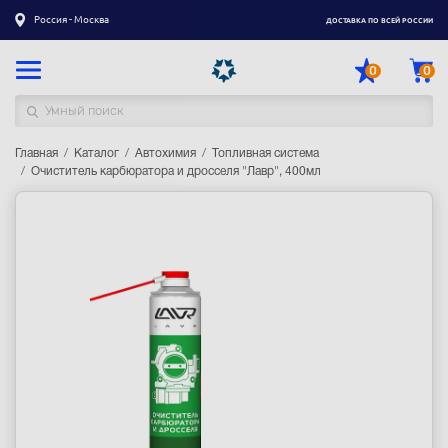
Россия - Москва
ДОСТАВКА ПО ВСЕЙ РОССИИ
0
0
Главная
Каталог товаров
Каталог
Автохимия
Топливная система
Очиститель карбюратора и дросселя "Лавр", 400мл
Регистрация
|
Вход
Доставка
Оплата
Гарантия
Контакты
Акции
Оптовым и корпоративным клиентам