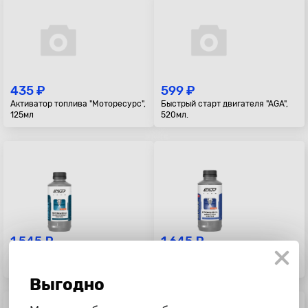
435 ₽
599 ₽
Активатор топлива "Моторесурс",
Быстрый старт двигателя "AGA",
125мл
520мл.
1 545 ₽
1 645 ₽
Промывка инжектора с
Промывка диз. с раскоксов.
раскоксов. эффектом "Лавр", 1л
эффектом "Лавр", 1л
Выгодно