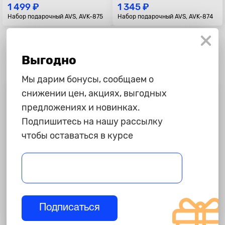
1 499 ₽
1 345 ₽
Набор подарочный AVS, AVK-875
Набор подарочный AVS, AVK-874
Выгодно
Мы дарим бонусы, сообщаем о
снижении цен, акциях, выгодных
Полезная информация
предложениях и новинках.
Доставка
Подпишитесь на нашу рассылку
Доставим Ваш заказ в любой регион России. Отправка
чтобы оставаться в курсе
товара в день оформления заказа.
Мы гарантируем
Мы гордимся безупречной репутацией нашего магазина.
Если товар не устроит Вас, Вы всегда сможете обменять
его на другой товар или вернуть деньги.
Подписаться
Как заказать