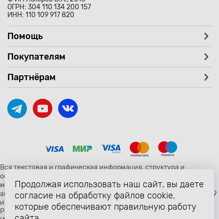
ОГРН: 304 110 134 200 157
ИНН: 110 109 917 820
Помощь
Покупателям
Партнёрам
Вся текстовая и графическая информация, структура и
оформление страницы avtozaryad.ru защищены российскими и
Продолжая использовать наш сайт, вы даете
международными законами и соглашениями об охране
авторских прав и интеллектуальной собственности (статьи 1259
согласие на обработку файлов cookie,
и 1260 главы 70 «Авторское право» Гражданского Кодекса
которые обеспечивают правильную работу
Российской Федерации от 18 декабря 2006 года N 230-ФЗ).
сайта.