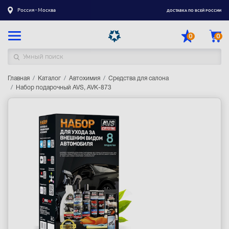
Россия - Москва
ДОСТАВКА ПО ВСЕЙ РОССИИ
0
0
Главная
Каталог товаров
Каталог
Автохимия
Средства для салона
Набор подарочный AVS, AVK-873
Регистрация
|
Вход
Доставка
Оплата
Гарантия
Контакты
Акции
Оптовым и корпоративным клиентам