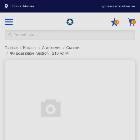
Россия - Москва
ДОСТАВКА ПО ВСЕЙ РОССИИ
0
0
Главная
Каталог товаров
Каталог
Автохимия
Смазки
Жидкий ключ "Vectron", 210 мл М
Регистрация
|
Вход
Доставка
Оплата
Гарантия
Контакты
Акции
Оптовым и корпоративным клиентам