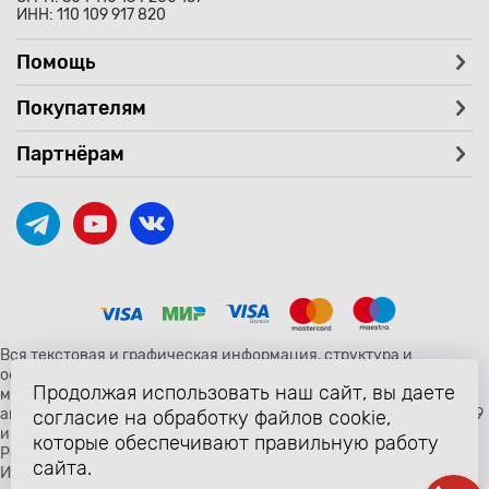
ИНН: 110 109 917 820
Помощь
Покупателям
Партнёрам
Вся текстовая и графическая информация, структура и
оформление страницы avtozaryad.ru защищены российскими и
Продолжая использовать наш сайт, вы даете
международными законами и соглашениями об охране
авторских прав и интеллектуальной собственности (статьи 1259
согласие на обработку файлов cookie,
и 1260 главы 70 «Авторское право» Гражданского Кодекса
которые обеспечивают правильную работу
Российской Федерации от 18 декабря 2006 года N 230-ФЗ).
сайта.
Использование любых материалов сайта разрешено только с