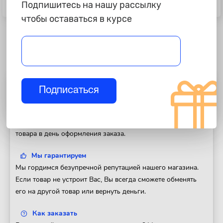
Смазка адгезионная (петельная)
Смазка силиконовая AVS, 210мл,
Подпишитесь на нашу рассылку
аэрозоль 210мл (Kerry) М
AVK-195 М
чтобы оставаться в курсе
Полезная информация
Подписаться
Доставка
Доставим Ваш заказ в любой регион России. Отправка
товара в день оформления заказа.
Мы гарантируем
Мы гордимся безупречной репутацией нашего магазина.
Если товар не устроит Вас, Вы всегда сможете обменять
его на другой товар или вернуть деньги.
Как заказать