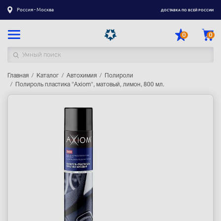
Россия - Москва
ДОСТАВКА ПО ВСЕЙ РОССИИ
0
0
Главная
Каталог товаров
Каталог
Автохимия
Полироли
Полироль пластика "Axiom", матовый, лимон, 800 мл.
Регистрация
|
Вход
Доставка
Оплата
Гарантия
Контакты
Акции
Оптовым и корпоративным клиентам