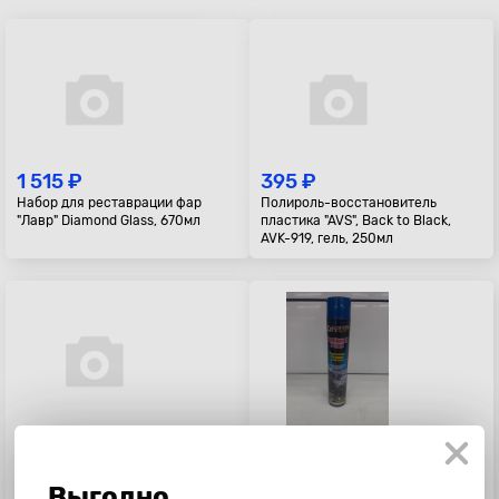
1 515 ₽
395 ₽
Набор для реставрации фар
Полироль-восстановитель
"Лавр" Diamond Glass, 670мл
пластика "AVS", Back to Black,
AVK-919, гель, 250мл
1 769 ₽
475 ₽
Покрытие для фар и прозр.
Полироль пластика "City Up", 750
пластика "Soft99" Light One,
мл.
Выгодно