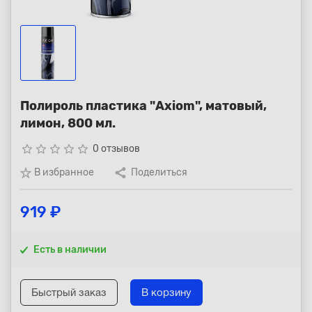
Республика Коми - Сыктывкар
+7 (800) 250-15-01
Полироль пластика "Axiom", матовый,
лимон, 800 мл.
star_border
star_border
star_border
star_border
star_border
0 отзывов
В избранное
Поделиться
919 ₽
Есть в наличии
Быстрый заказ
В корзину