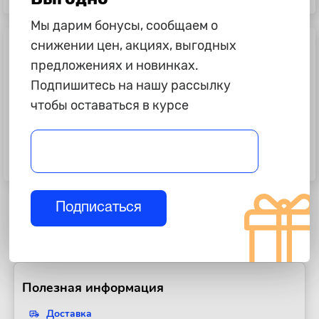
50+8мл
Мы дарим бонусы, сообщаем о
снижении цен, акциях, выгодных
предложениях и новинках.
Подпишитесь на нашу рассылку
чтобы оставаться в курсе
665 ₽
665 ₽
Полироль для кожи, резины,
Полироль для кожи, резины,
пластика "Kangaroo", Leather &
пластика "Kangaroo", Leather &
Tire Wax Low Gloss, матов., 500мл
Tire Wax, 500мл
Подписаться
Полезная информация
Доставка