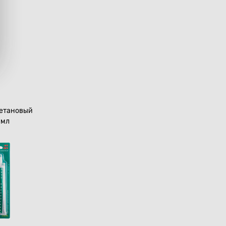
ретановый
0мл