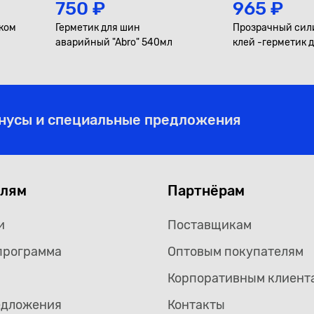
750 ₽
965 ₽
уком
Герметик для шин
Прозрачный сил
аварийный "Abro" 540мл
клей -герметик 
"DoneDeal"
онусы и специальные предложения
елям
Партнёрам
и
Поставщикам
программа
Оптовым покупателям
Корпоративным клиент
едложения
Контакты