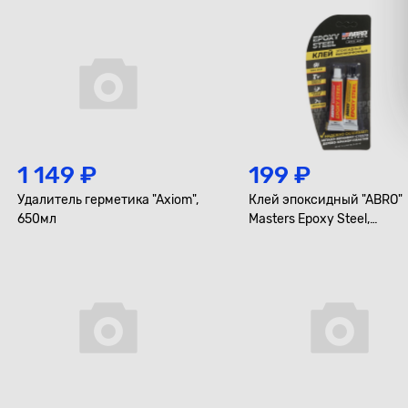
1 149 ₽
199 ₽
Удалитель герметика "Axiom",
Клей эпоксидный "ABRO"
650мл
Masters Epoxy Steel,
высокопрочный, тёмно-
серый, туба 8+8гр.