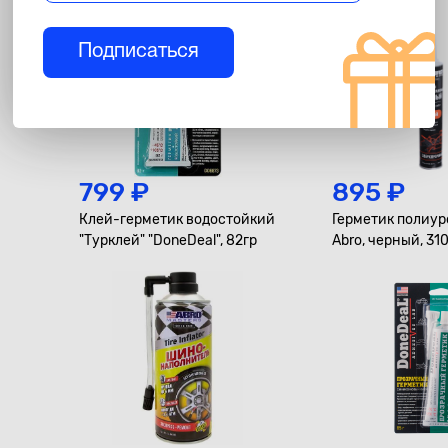
Подписаться
799 ₽
895 ₽
Клей-герметик водостойкий
Герметик полиу
"Турклей" "DoneDeal", 82гр
Abro, черный, 31