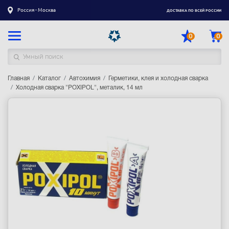
Россия - Москва
ДОСТАВКА ПО ВСЕЙ РОССИИ
0
0
Главная
Каталог товаров
Каталог
Автохимия
Герметики, клея и холодная сварка
Холодная сварка "POXIPOL", металик, 14 мл
Регистрация
|
Вход
Доставка
Оплата
Гарантия
Контакты
Акции
Оптовым и корпоративным клиентам