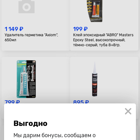
1 149 ₽
199 ₽
Удалитель герметика "Axiom",
Клей эпоксидный "ABRO" Masters
650мл
Epoxy Steel, высокопрочный,
тёмно-серый, туба 8+8гр.
799 ₽
895 ₽
Клей-герметик водостойкий
Герметик полиуретановый Abro,
"Турклей" "DoneDeal", 82гр
черный, 310мл
Выгодно
Мы дарим бонусы, сообщаем о