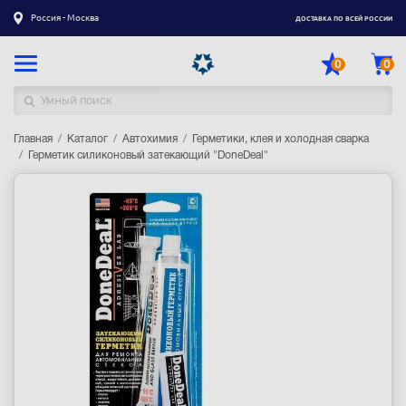
Россия - Москва
ДОСТАВКА ПО ВСЕЙ РОССИИ
0
0
Главная
Каталог товаров
Каталог
Автохимия
Герметики, клея и холодная сварка
Герметик силиконовый затекающий "DoneDeal"
Регистрация
|
Вход
Доставка
Оплата
Гарантия
Контакты
Акции
Оптовым и корпоративным клиентам