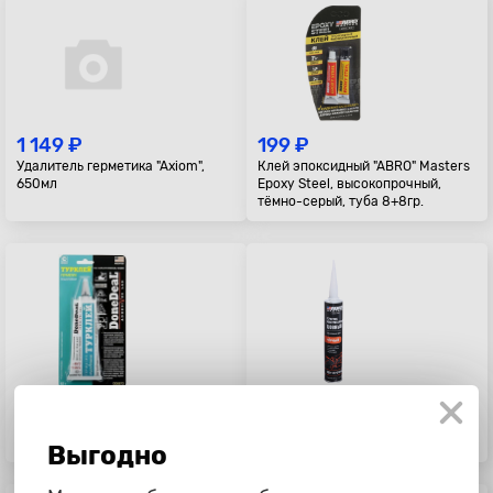
1 149 ₽
199 ₽
Удалитель герметика "Axiom",
Клей эпоксидный "ABRO" Masters
650мл
Epoxy Steel, высокопрочный,
тёмно-серый, туба 8+8гр.
799 ₽
895 ₽
Клей-герметик водостойкий
Герметик полиуретановый Abro,
"Турклей" "DoneDeal", 82гр
черный, 310мл
Выгодно