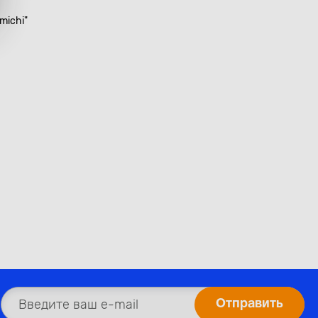
michi"