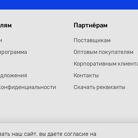
елям
Партнёрам
и
Поставщикам
программа
Оптовым покупателям
Корпоративным клиент
едложения
Контакты
конфиденциальности
Скачать реквизиты
ать наш сайт, вы даете согласие на
формление страницы avtozaryad.ru защищены российскими и ме