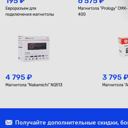
195 ₽
6 575 ₽
Евроразъем для
Магнитола "Prology" CMX-
подключения магнитолы
400
4 795 ₽
3 795 
Магнитола "Nakamichi" NQ513
Магнитола "A
Получайте дополнительные скидки, б