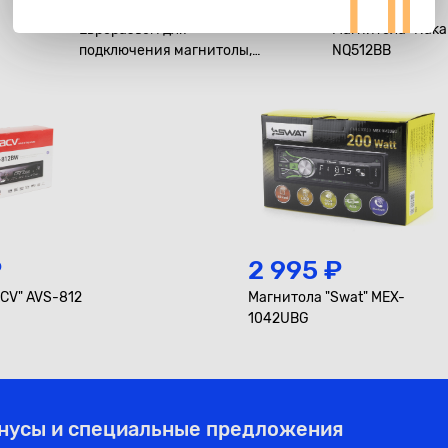
225 ₽
4 795 ₽
Евроразъем для
Магнитола "Naka
подключения магнитолы,
NQ512BB
ответная часть
₽
2 995 ₽
CV" AVS-812
Магнитола "Swat" MEX-
1042UBG
онусы и специальные предложения