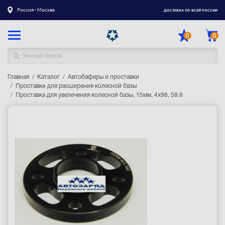
Россия - Москва
ДОСТАВКА ПО ВСЕЙ РОССИИ
0
0
Главная
Каталог товаров
Каталог
Автобаферы и проставки
Проставки для расширения колесной базы
Проставка для увелечения колесной базы, 15мм, 4x98, 58.6
Регистрация
|
Вход
Доставка
Оплата
Гарантия
Контакты
Акции
Оптовым и корпоративным клиентам