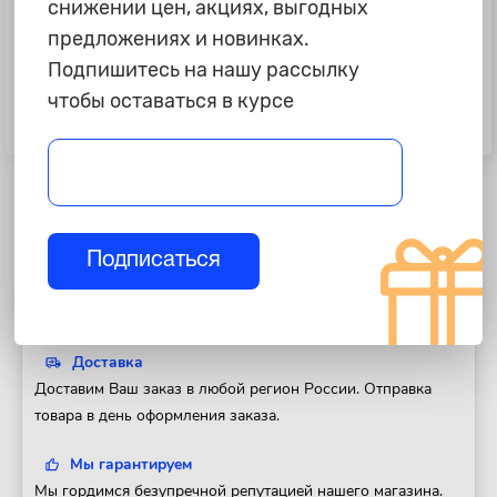
снижении цен, акциях, выгодных
предложениях и новинках.
Подпишитесь на нашу рассылку
635 ₽
420 ₽
чтобы оставаться в курсе
Пластины для изменения угла
Пластины для изменения угла
развала задних колес, 2,5
развала задних колес, 1 градус
градуса
Подписаться
Полезная информация
Доставка
Доставим Ваш заказ в любой регион России. Отправка
товара в день оформления заказа.
Мы гарантируем
Мы гордимся безупречной репутацией нашего магазина.