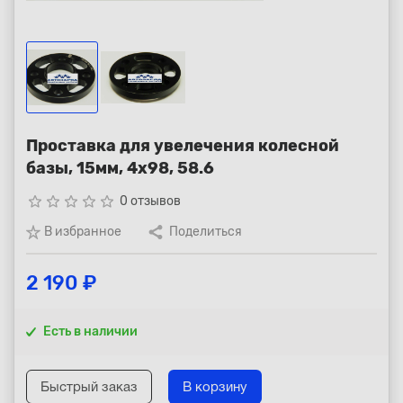
Республика Коми - Сыктывкар
+7 (800) 250-15-01
Проставка для увелечения колесной
базы, 15мм, 4x98, 58.6
star_border
star_border
star_border
star_border
star_border
0 отзывов
В избранное
Поделиться
2 190 ₽
Есть в наличии
Быстрый заказ
В корзину