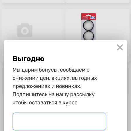
395 ₽
95 ₽
Выгодно
Зеркало верхнее сферическое
Зеркало мертвой зоны, 2 шт
Мы дарим бонусы, сообщаем о
снижении цен, акциях, выгодных
предложениях и новинках.
Подпишитесь на нашу рассылку
чтобы оставаться в курсе
Полезная информация
Доставка
Доставим Ваш заказ в любой регион России. Отправка
товара в день оформления заказа.