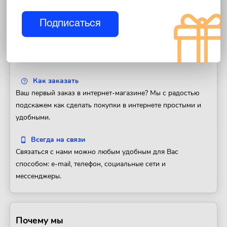
Мы гарантируем
Подписаться
Мы гордимся безупречной репутацией нашего магазина.
Если товар не устроит Вас, Вы всегда сможете обменять
его на другой товар или вернуть деньги.
Как заказать
Ваш первый заказ в интернет-магазине? Мы с радостью
подскажем как сделать покупки в интернете простыми и
удобными.
Всегда на связи
Связаться с нами можно любым удобным для Вас
способом: e-mail, телефон, социальные сети и
мессенджеры.
Почему мы