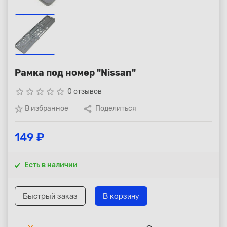
Республика Коми - Сыктывкар
+7 (800) 250-15-01
Рамка под номер "Nissan"
star_border
star_border
star_border
star_border
star_border
0 отзывов
В избранное
Поделиться
149 ₽
Есть в наличии
Быстрый заказ
В корзину