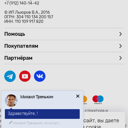
+7 (912) 140-14-42
© ИП Лыюров В.А., 2016
ОГРН: 304 110 134 200 157
ИНН: 110 109 917 820
Помощь
Покупателям
Партнёрам
Михаил Тренькин
Здравствуйте, !
Вся текстовая и графическая информация, структура и
оформление страницы avtozaryad.ru защищены российскими и
Ищете определенный товар?
Продолжая использовать наш сайт, вы даете
международными законами и соглашениями об охране
авторских прав и интеллектуальной собственности (статьи 1259
согласие на обработку файлов cookie,