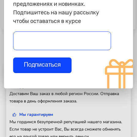
предложениях и новинках.
Подпишитесь на нашу рассылку
199 ₽
199 ₽
Рамка под номер "Haval", рельеф,
Рамка под номер "Toyota",
чтобы оставаться в курсе
серебро
рельеф, серебро
Подписаться
Полезная информация
Доставка
Доставим Ваш заказ в любой регион России. Отправка
товара в день оформления заказа.
Мы гарантируем
Мы гордимся безупречной репутацией нашего магазина.
Если товар не устроит Вас, Вы всегда сможете обменять
его на другой товар или вернуть деньги.