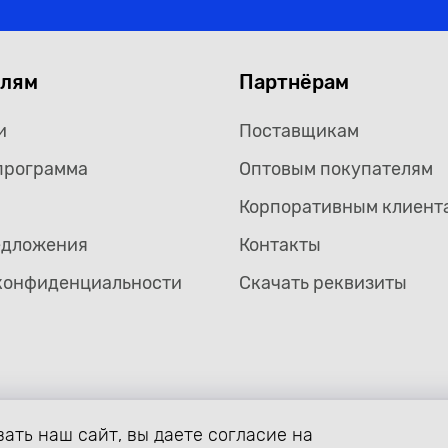
елям
Партнёрам
и
Поставщикам
программа
Оптовым покупателям
Корпоративным клиент
едложения
Контакты
конфиденциальности
Скачать реквизиты
ать наш сайт, вы даете согласие на
формление страницы avtozaryad.ru защищены российскими и ме