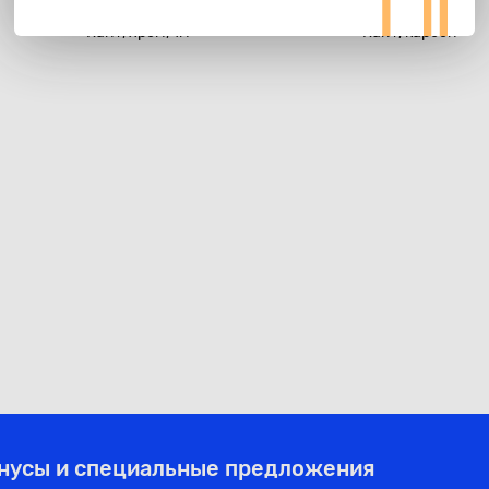
85 ₽
81 ₽
Кант, хром, 1м
Кант, карбон
онусы и специальные предложения