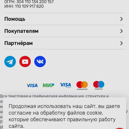
ОГРН: 304 110 134 200 157
ИНН: 110 109 917 820
Помощь
Покупателям
Партнёрам
Вся текстовая и графическая информация, структура и
оформление страницы avtozaryad.ru защищены российскими и
Продолжая использовать наш сайт, вы даете
международными законами и соглашениями об охране
авторских прав и интеллектуальной собственности (статьи 1259
согласие на обработку файлов cookie,
и 1260 главы 70 «Авторское право» Гражданского Кодекса
которые обеспечивают правильную работу
Российской Федерации от 18 декабря 2006 года N 230-ФЗ).
сайта.
Использование любых материалов сайта разрешено только с