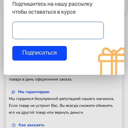
Подлокотник универсальный
Подлокотник универсальный
Подпишитесь на нашу рассылку
Слайдер, чёрный
Слайдер, карбон+чёрный
чтобы оставаться в курсе
Подписаться
Полезная информация
Доставка
Доставим Ваш заказ в любой регион России. Отправка
товара в день оформления заказа.
Мы гарантируем
Мы гордимся безупречной репутацией нашего магазина.
Если товар не устроит Вас, Вы всегда сможете обменять
его на другой товар или вернуть деньги.
Как заказать