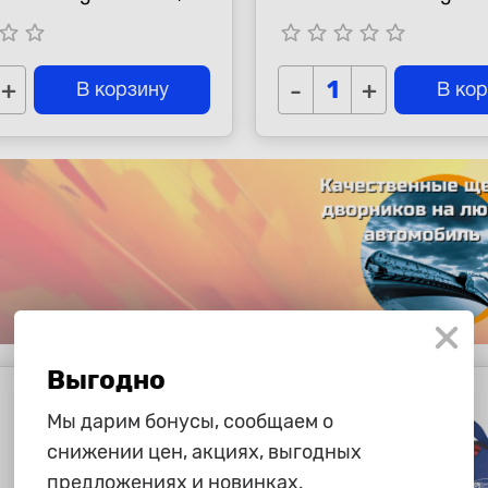
орозоустойчивые
2,5м, морозоустойчи
tar_border
star_border
star_border
star_border
star_border
star_border
star_border
+
-
+
В корзину
В ко
Выгодно
Мы дарим бонусы, сообщаем о
снижении цен, акциях, выгодных
предложениях и новинках.