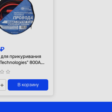
 ₽
 для прикуривания
 Technologies" 800А,
озоустойчивые
tar_border
star_border
+
В корзину