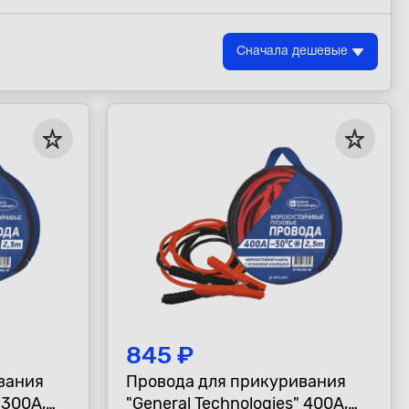
Сначала дешевые
845 ₽
вания
Провода для прикуривания
 300А,
"General Technologies" 400А,