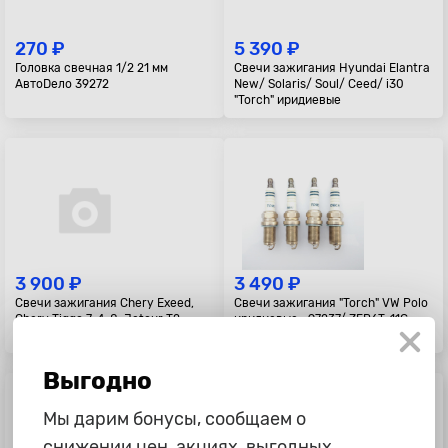
270 ₽
5 390 ₽
Головка свечная 1/2 21 мм
Свечи зажигания Hyundai Elantra
АвтоDело 39272
New/ Solaris/ Soul/ Ceed/ i30
"Torch" иридиевые
3 900 ₽
3 490 ₽
Свечи зажигания Chery Exeed,
Свечи зажигания "Torch" VW Polo
Chery Tiggo 7, 4, 8, Jetour T2,
иридиевые= 97237/ ZFR6T-11G
Jaecoo J7 1.6T "TORCH"
Выгодно
Мы дарим бонусы, сообщаем о
снижении цен, акциях, выгодных