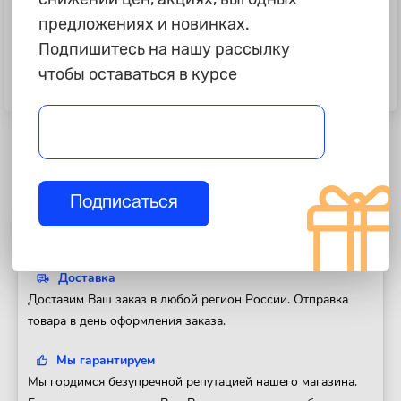
предложениях и новинках.
Подпишитесь на нашу рассылку
6 590 ₽
2 690 ₽
чтобы оставаться в курсе
Свечи зажигания NGK-52 PZFR6R
Свечи зажигания "Torch"
(VAG 1.4 TSI/TFSI)
иридиевые= IK20TT
Подписаться
Полезная информация
Доставка
Доставим Ваш заказ в любой регион России. Отправка
товара в день оформления заказа.
Мы гарантируем
Мы гордимся безупречной репутацией нашего магазина.