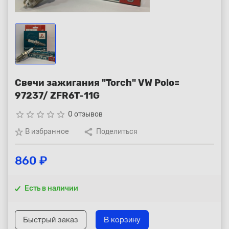
Республика Коми - Сыктывкар
+7 (800) 250-15-01
Свечи зажигания "Torch" VW Polo=
97237/ ZFR6T-11G
star_border
star_border
star_border
star_border
star_border
0 отзывов
В избранное
Поделиться
860 ₽
Есть в наличии
Быстрый заказ
В корзину