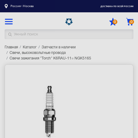
Россия - Москва
ДОСТАВКА ПО ВСЕЙ РОССИИ
0
0
Главная
Каталог товаров
Каталог
Запчасти в наличии
Свечи, высоковольтные провода
Свечи зажигания "Torch" K6RAU-11= NGK5165
Регистрация
|
Вход
Доставка
Оплата
Гарантия
Контакты
Акции
Оптовым и корпоративным клиентам