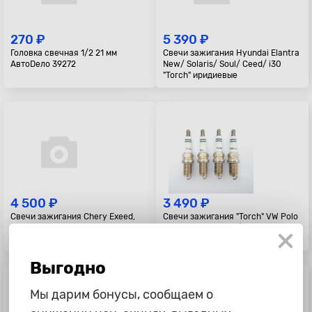
270 ₽
5 390 ₽
Головка свечная 1/2 21 мм
Свечи зажигания Hyundai Elantra
АвтоDело 39272
New/ Solaris/ Soul/ Ceed/ i30
"Torch" иридиевые
4 500 ₽
3 490 ₽
Свечи зажигания Chery Exeed,
Свечи зажигания "Torch" VW Polo
Chery Tiggo 7, 4, 8, Jetour T2,
иридиевые= 97237/ ZFR6T-11G
Jaecoo J7 1.6T "TORCH"
Выгодно
Мы дарим бонусы, сообщаем о