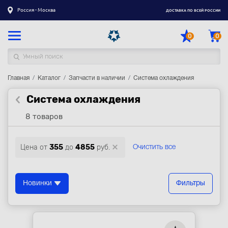
Россия - Москва
ДОСТАВКА ПО ВСЕЙ РОССИИ
0
0
Главная
Каталог товаров
Каталог
Запчасти в наличии
Система охлаждения
Система охлаждения
Регистрация
|
Вход
8 товаров
Доставка
Оплата
Цена от
355
до
4855
руб.
Очистить все
Гарантия
Контакты
Новинки
Фильтры
Акции
Оптовым и корпоративным клиентам