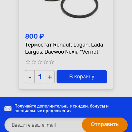
800 ₽
Термостат Renault Logan, Lada
Largus, Daewoo Nexia "Vernet"
star_border
star_border
star_border
star_border
star_border
-
+
В корзину
Получайте дополнительные скидки, бонусы и
специальные предложения