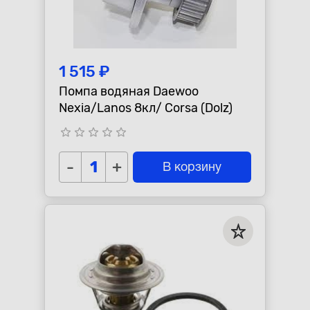
1 515 ₽
Помпа водяная Daewoo
Nexia/Lanos 8кл/ Corsa (Dolz)
star_border
star_border
star_border
star_border
star_border
-
+
В корзину