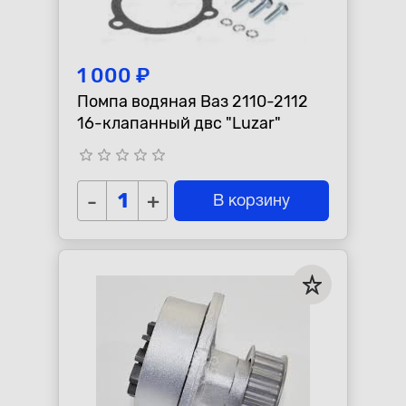
1 000 ₽
Помпа водяная Ваз 2110-2112
16-клапанный двс "Luzar"
star_border
star_border
star_border
star_border
star_border
-
+
В корзину