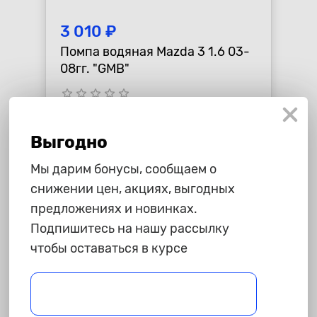
3 010 ₽
Помпа водяная Mazda 3 1.6 03-
08гг. "GMB"
star_border
star_border
star_border
star_border
star_border
-
+
В корзину
Выгодно
Мы дарим бонусы, сообщаем о
снижении цен, акциях, выгодных
предложениях и новинках.
Подпишитесь на нашу рассылку
чтобы оставаться в курсе