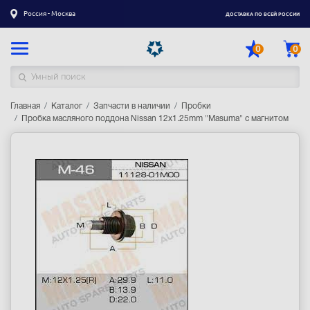
Россия - Москва
ДОСТАВКА ПО ВСЕЙ РОССИИ
0
0
Главная
Каталог товаров
Каталог
Запчасти в наличии
Пробки
Пробка масляного поддона Nissan 12х1.25mm "Masuma" с магнитом
Регистрация
|
Вход
Доставка
Оплата
Гарантия
Контакты
Акции
Оптовым и корпоративным клиентам