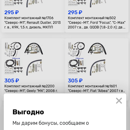
295 ₽
295 ₽
Комплект монтажный №1706
Комплект монтажный №502
"Северс-М1", Renault Duster, 2013
"Северс-М1", Ford "Focus", "C-Max"
г. в., К9К, 1,5 л, дизель, МКПП
2007 г.в., дв. QQDB (1,8-2,0 л); дв.
HXDB
305 ₽
305 ₽
Комплект монтажный №2200
Комплект монтажный №1601
"Северс-М1", Geely "МК", 2008 г.
"Северс-М1", Fiat "Albea" 2007 г.в.,
в., дв. MR479QA (1,5 л.)
дв. 350А 1000 (1,4 л)
Выгодно
Мы дарим бонусы, сообщаем о