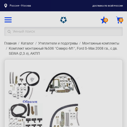
Россия - Москва
ДОСТАВКА ПО ВСЕЙ РОССИИ
0
0
Главная
Каталог товаров
Каталог
Утеплители и подогревы
Монтажные комплекты
Комплект монтажный №506 "Северс-М1", Ford S-Max 2008 г.в., с дв.
SEWA (2,3 л), АКПП
Регистрация
|
Вход
Доставка
Оплата
Гарантия
Контакты
Акции
Оптовым и корпоративным клиентам