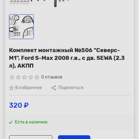
Республика Коми - Сыктывкар
+7 (800) 250-15-01
Комплект монтажный №506 "Северс-
М1", Ford S-Max 2008 г.в., с дв. SEWA (2,3
л), АКПП
star_border
star_border
star_border
star_border
star_border
0 отзывов
В избранное
Поделиться
320 ₽
Есть в наличии