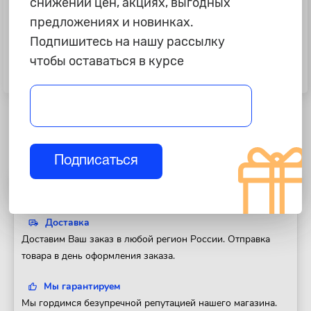
снижении цен, акциях, выгодных
предложениях и новинках.
Подпишитесь на нашу рассылку
215 ₽
395 ₽
чтобы оставаться в курсе
Комплект монтажный №28
Комплект монтажный №2000
"Северс-М1", ГАЗ "Газель","Соболь"
"Северс-М1", на иномарки
с дв. ЕВРО-3
японского производства
Подписаться
Полезная информация
Доставка
Доставим Ваш заказ в любой регион России. Отправка
товара в день оформления заказа.
Мы гарантируем
Мы гордимся безупречной репутацией нашего магазина.