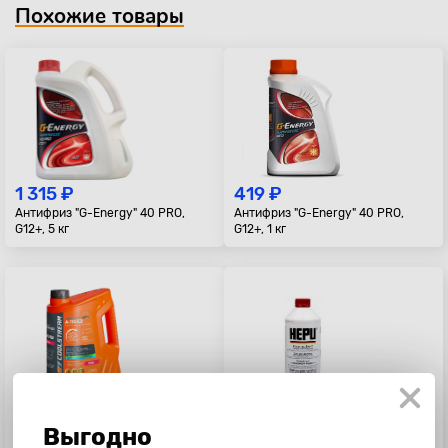
Похожие товары
1 315 ₽
419 ₽
Антифриз "G-Energy" 40 PRO,
Антифриз "G-Energy" 40 PRO,
G12+, 5 кг
G12+, 1 кг
2 985 ₽
1 390 ₽
Выгодно
Антифриз CoolStream А-110, 5кг
Антифриз "Hepu" красный (G12),