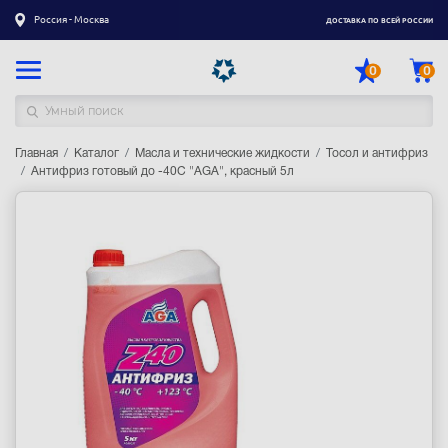
Россия - Москва
ДОСТАВКА ПО ВСЕЙ РОССИИ
0
0
Главная
Каталог товаров
Каталог
Масла и технические жидкости
Тосол и антифриз
Антифриз готовый до -40С "AGA", красный 5л
Регистрация
|
Вход
Доставка
Оплата
Гарантия
Контакты
Акции
Оптовым и корпоративным клиентам