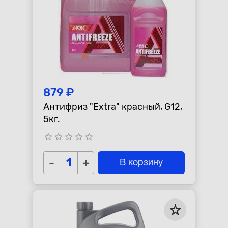
879 ₽
Антифриз "Extra" красный, G12,
5кг.
star_border
star_border
star_border
star_border
star_border
-
+
В корзину