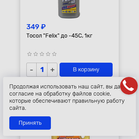
349 ₽
Тосол "Felix" до -45С, 1кг
star_border
star_border
star_border
star_border
star_border
-
+
В корзину
Продолжая использовать наш сайт, вы даете
согласие на обработку файлов cookie,
которые обеспечивают правильную работу
сайта.