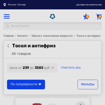
Россия - Москва
ДОСТАВКА ПО ВСЕЙ РОССИИ
0
0
Главная
Каталог товаров
Каталог
Масла и технические жидкости
Тосол и антифриз
Тосол и антифриз
Регистрация
|
Вход
65 товаров
Доставка
Оплата
Цена от
239
до
3585
руб.
Очистить все
Гарантия
Контакты
По популярности
Фильтры
Акции
Оптовым и корпоративным клиентам