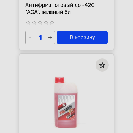
Антифриз готовый до -42С
"AGA", зелёный 5л
star_border
star_border
star_border
star_border
star_border
-
+
В корзину