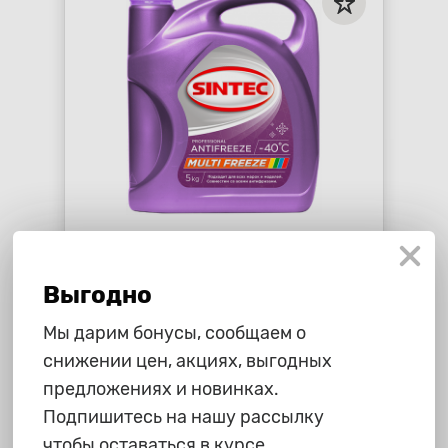
1 495 ₽
Антифриз "Sintec" Multi freez,
Выгодно
5кг
star_border
star_border
star_border
star_border
star_border
Мы дарим бонусы, сообщаем о
снижении цен, акциях, выгодных
-
+
В корзину
предложениях и новинках.
Подпишитесь на нашу рассылку
чтобы оставаться в курсе