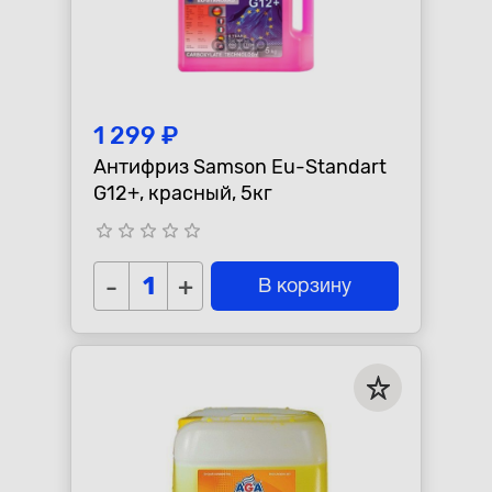
1 299 ₽
Антифриз Samson Eu-Standart
G12+, красный, 5кг
star_border
star_border
star_border
star_border
star_border
-
+
В корзину