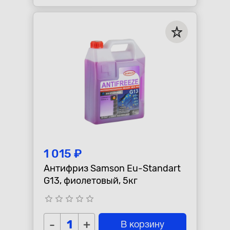
1 015 ₽
Антифриз Samson Eu-Standart
G13, фиолетовый, 5кг
star_border
star_border
star_border
star_border
star_border
-
+
В корзину