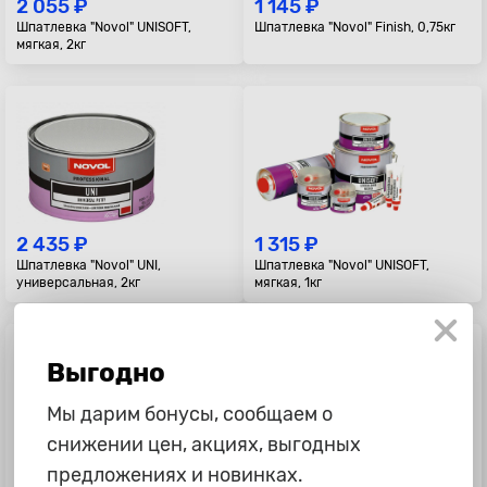
2 055 ₽
1 145 ₽
Шпатлевка "Novol" UNISOFT,
Шпатлевка "Novol" Finish, 0,75кг
мягкая, 2кг
2 435 ₽
1 315 ₽
Шпатлевка "Novol" UNI,
Шпатлевка "Novol" UNISOFT,
универсальная, 2кг
мягкая, 1кг
Выгодно
Мы дарим бонусы, сообщаем о
снижении цен, акциях, выгодных
предложениях и новинках.
1 215 ₽
645 ₽