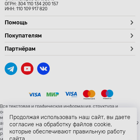
ОГРН: 304 110 134 200 157
ИНН: 110 109 917 820
Помощь
Покупателям
Партнёрам
Вся текстовая и графическая информация, структура и
оформление страницы avtozaryad.ru защищены российскими и
Продолжая использовать наш сайт, вы даете
международными законами и соглашениями об охране
авторских прав и интеллектуальной собственности (статьи 1259
согласие на обработку файлов cookie,
и 1260 главы 70 «Авторское право» Гражданского Кодекса
которые обеспечивают правильную работу
Российской Федерации от 18 декабря 2006 года N 230-ФЗ).
сайта.