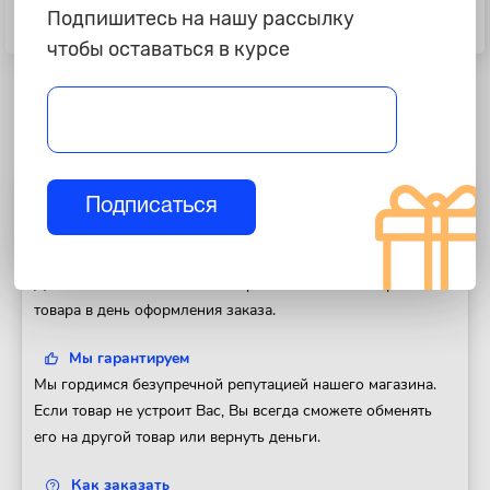
Подпишитесь на нашу рассылку
Шпатлевка универсальная
Шпатлевка однокомпонентная
"JetaPro" UNIVERSAL, 1кг
"Novol" 1К, 0,2кг
чтобы оставаться в курсе
Подписаться
Полезная информация
Доставка
Доставим Ваш заказ в любой регион России. Отправка
товара в день оформления заказа.
Мы гарантируем
Мы гордимся безупречной репутацией нашего магазина.
Если товар не устроит Вас, Вы всегда сможете обменять
его на другой товар или вернуть деньги.
Как заказать