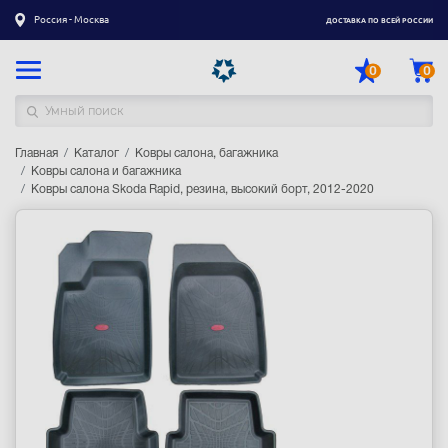
Россия - Москва
ДОСТАВКА ПО ВСЕЙ РОССИИ
0
0
Главная
Каталог товаров
Каталог
Ковры салона, багажника
Ковры салона и багажника
Ковры салона Skoda Rapid, резина, высокий борт, 2012-2020
Регистрация
|
Вход
Доставка
Оплата
Гарантия
Контакты
Акции
Оптовым и корпоративным клиентам