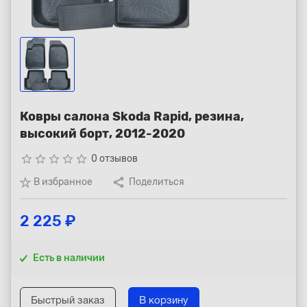
Республика Коми - Сыктывкар
+7 (800) 250-15-01
Ковры салона Skoda Rapid, резина,
высокий борт, 2012-2020
star_border
star_border
star_border
star_border
star_border
0 отзывов
В избранное
Поделиться
2 225 ₽
Есть в наличии
Быстрый заказ
В корзину