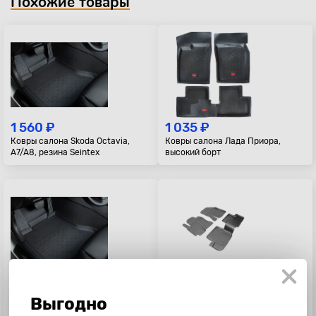
Похожие товары
1 560 ₽
1 035 ₽
Ковры салона Skoda Octavia,
Ковры салона Лада Приора,
A7/A8, резина Seintex
высокий борт
1 990 ₽
1 790 ₽
Ковры салона Renault
Ковры салона Toyota Rav-4,
Выгодно
Logan\Sandero, резина, высокий
2001-2005