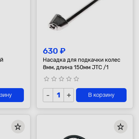
630 ₽
ый
Насадка для подкачки колес
8мм, длина 150мм JTC /1
star_border
star_border
star_border
star_border
star_border
-
+
рзину
В корзину