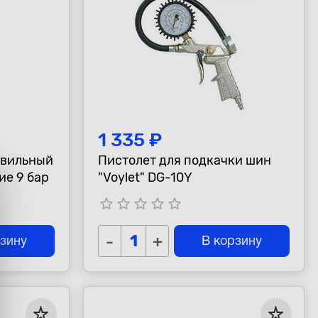
1 335 ₽
овильный
Пистолет для подкачки шин
ие 9 бар
"Voylet" DG-10Y
star_border
star_border
star_border
star_border
star_border
-
+
рзину
В корзину