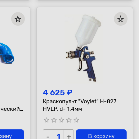
4 625 ₽
Краскопульт "Voylet" H-827
ический
HVLP, d- 1.4мм
star_border
star_border
star_border
star_border
star_border
-
+
рзину
В корзину