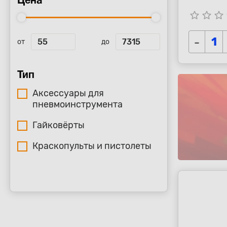
Цена
star_border
star_border
star_border
s
-
от
до
Тип
Аксессуары для
пневмоинструмента
Гайковёрты
Краскопульты и пистолеты