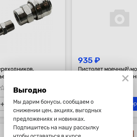
935 ₽
ереходников,
Пистолет моечный\м
ъемное соединение,
"Voylet" DО-10, давлен
е соед., 2 шт., внутр.
tar_border
star_border
star_border
star_border
star_border
star_border
star_border
Выгодно
1/4"// Matrix
Мы дарим бонусы, сообщаем о
+
-
+
В корзину
В ко
снижении цен, акциях, выгодных
предложениях и новинках.
Подпишитесь на нашу рассылку
чтобы оставаться в курсе