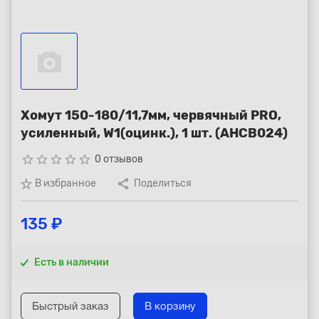
Республика Коми - Сыктывкар
+7 (800) 250-15-01
Хомут 150-180/11,7мм, червячный PRO,
усиленный, W1(оцинк.), 1 шт. (AHCB024)
star_border
star_border
star_border
star_border
star_border
0 отзывов
В избранное
Поделиться
135 ₽
Есть в наличии
Быстрый заказ
В корзину