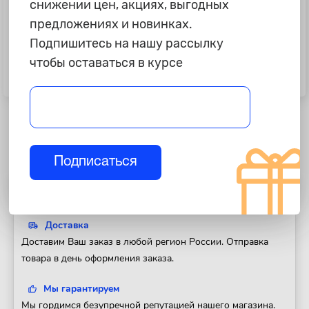
снижении цен, акциях, выгодных
предложениях и новинках.
Подпишитесь на нашу рассылку
80 ₽
55 ₽
чтобы оставаться в курсе
Хомут 25-40/11,7 мм, червячный,
Хомут 10-16/9,7ММ, ЧЕРВЯЧНЫЙ
усиленный, W1 (оцинк.), 1 шт.
PRO, УСИЛЕННЫЙ, W1(ОЦИНК.)
(AHC-S-11)
Подписаться
Полезная информация
Доставка
Доставим Ваш заказ в любой регион России. Отправка
товара в день оформления заказа.
Мы гарантируем
Мы гордимся безупречной репутацией нашего магазина.