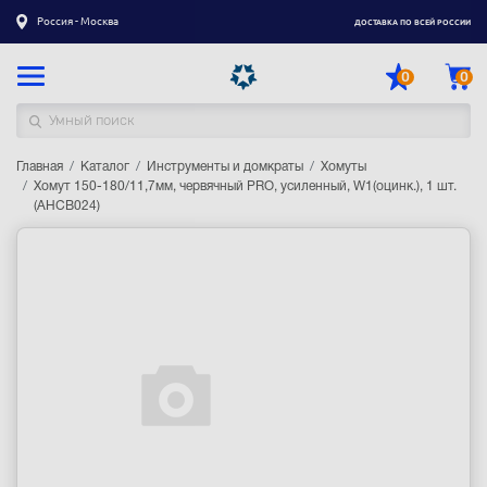
Россия - Москва
ДОСТАВКА ПО ВСЕЙ РОССИИ
0
0
Главная
Каталог товаров
Каталог
Инструменты и домкраты
Хомуты
Хомут 150-180/11,7мм, червячный PRO, усиленный, W1(оцинк.), 1 шт.
(AHCB024)
Регистрация
|
Вход
Доставка
Оплата
Гарантия
Контакты
Акции
Оптовым и корпоративным клиентам