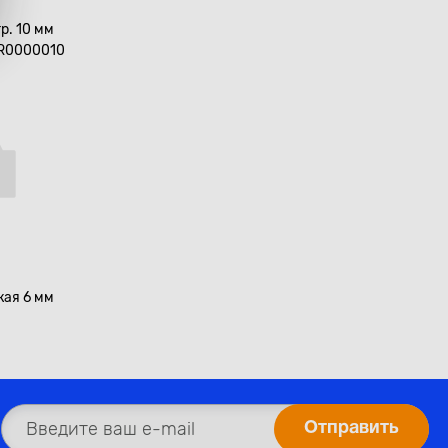
гр. 10 мм
 R0000010
кая 6 мм