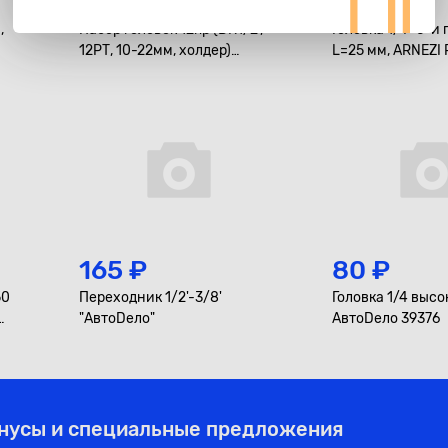
1 500 ₽
95 ₽
,
Набор головок 12пр (DR1/2',
Головка 1/4" 6-и 
12РТ, 10-22мм, холдер)
L=25 мм, ARNEZI
"АвтоDело"
165 ₽
80 ₽
50
Переходник 1/2'-3/8'
Головка 1/4 высо
"АвтоDело"
АвтоDело 39376
онусы и специальные предложения