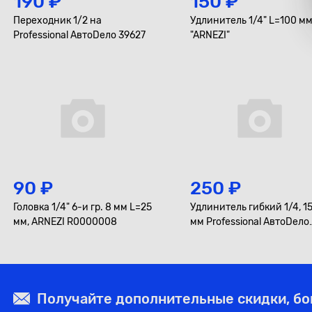
190 ₽
150 ₽
Переходник 1/2 на
Удлинитель 1/4" L=100 мм
Professional АвтоDело 39627
"ARNEZI"
90 ₽
250 ₽
Головка 1/4" 6-и гр. 8 мм L=25
Удлинитель гибкий 1/4, 1
мм, ARNEZI R0000008
мм Professional АвтоDело
39726
Получайте дополнительные скидки, б