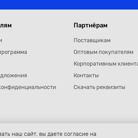
елям
Партнёрам
и
Поставщикам
программа
Оптовым покупателям
Корпоративным клиент
едложения
Контакты
конфиденциальности
Скачать реквизиты
ать наш сайт, вы даете согласие на
формление страницы avtozaryad.ru защищены российскими и ме