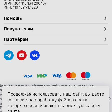
ОГРН: 304 110 134 200 157
ИНН: 110 109 917 820
Помощь
Покупателям
Партнёрам
Вся текстовая и графическая информация, структура и
оформление страницы avtozaryad.ru защищены российскими и
Продолжая использовать наш сайт, вы даете
международными законами и соглашениями об охране
авторских прав и интеллектуальной собственности (статьи 1259
согласие на обработку файлов cookie,
и 1260 главы 70 «Авторское право» Гражданского Кодекса
которые обеспечивают правильную работу
Российской Федерации от 18 декабря 2006 года N 230-ФЗ).
сайта.