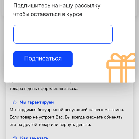
Подпишитесь на нашу рассылку
Головка 1/4" 6-и гр. 8 мм L=25 мм,
Удлинитель гибкий 1/4, 150 мм
ARNEZI R0000008
Professional АвтоDело 39726
чтобы оставаться в курсе
Подписаться
Полезная информация
Доставка
Доставим Ваш заказ в любой регион России. Отправка
товара в день оформления заказа.
Мы гарантируем
Мы гордимся безупречной репутацией нашего магазина.
Если товар не устроит Вас, Вы всегда сможете обменять
его на другой товар или вернуть деньги.
Как заказать