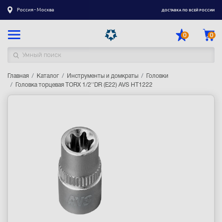
Россия - Москва
ДОСТАВКА ПО ВСЕЙ РОССИИ
0
0
Главная
Каталог товаров
Каталог
Инструменты и домкраты
Головки
Головка торцевая TORX 1/2''DR (Е22) AVS HT1222
Регистрация
|
Вход
Доставка
Оплата
Гарантия
Контакты
Акции
Оптовым и корпоративным клиентам