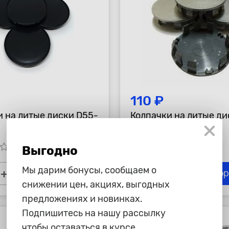
110 ₽
и на литые диски D55-
Колпачки на литые ди
tar_border
star_border
star_border
star_border
star_border
star_border
star_border
Выгодно
Мы дарим бонусы, сообщаем о
+
-
+
В корзину
В ко
снижении цен, акциях, выгодных
предложениях и новинках.
Подпишитесь на нашу рассылку
чтобы оставаться в курсе