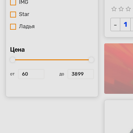
IMG
star_border
star_border
star_border
s
Star
-
Ладья
Цена
от
до