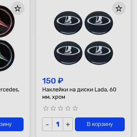
150 ₽
rcedes,
Наклейки на диски Lada, 60
мм, хром
star_border
star_border
star_border
star_border
star_border
-
+
рзину
В корзину