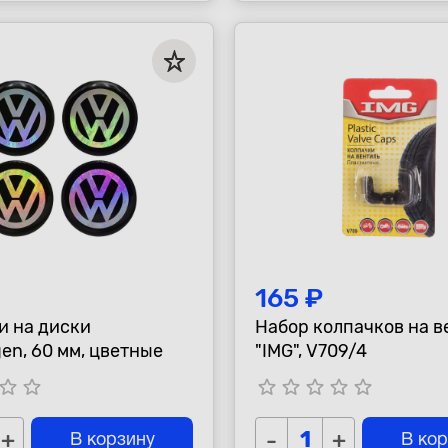
165 ₽
и на диски
Набор колпачков на в
en, 60 мм, цветные
"IMG", V709/4
tar_border
star_border
star_border
star_border
star_border
star_border
star_border
+
-
+
В корзину
В ко