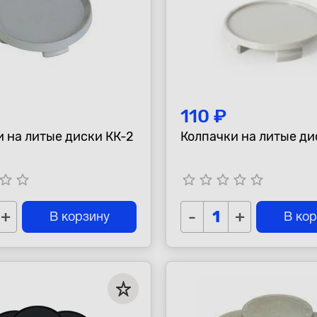
110 ₽
 на литые диски КК-2
Колпачки на литые ди
tar_border
star_border
star_border
star_border
star_border
star_border
star_border
+
-
+
В корзину
В ко