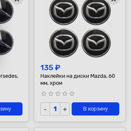
135 ₽
rsedes,
Наклейки на диски Mazda, 60
мм, хром
star_border
star_border
star_border
star_border
star_border
-
+
рзину
В корзину