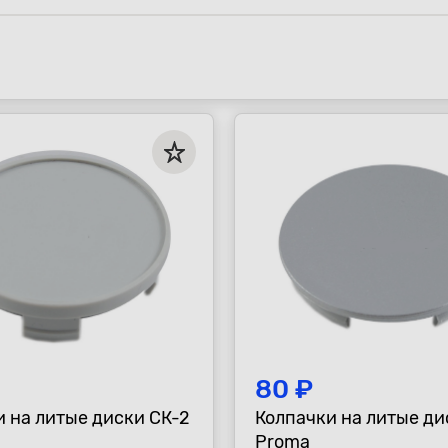
80 ₽
и на литые диски CК-2
Колпачки на литые ди
Proma