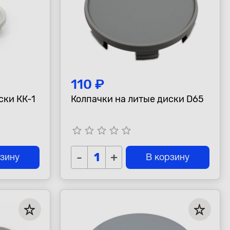
110 ₽
ски КК-1
Колпачки на литые диски D65
star_border
star_border
star_border
star_border
star_border
-
+
рзину
В корзину