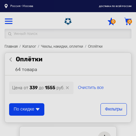
Россия - Москва
ДОСТАВКА ПО ВСЕЙ РОССИИ
0
0
Главная
Каталог товаров
Каталог
Чехлы, накидки, оплетки
Оплётки
Оплётки
Регистрация
|
Вход
64 товара
Доставка
Оплата
Цена от
339
до
1555
руб.
Очистить все
Гарантия
Контакты
По скидке
Фильтры
Акции
Оптовым и корпоративным клиентам