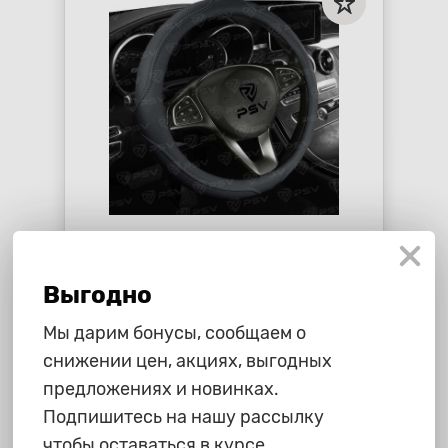
659 ₽
Оплетка PSV "Dot", черная, M
Выгодно
star_border
star_border
star_border
star_border
star_border
Мы дарим бонусы, сообщаем о
снижении цен, акциях, выгодных
-
+
В корзину
предложениях и новинках.
Подпишитесь на нашу рассылку
чтобы оставаться в курсе