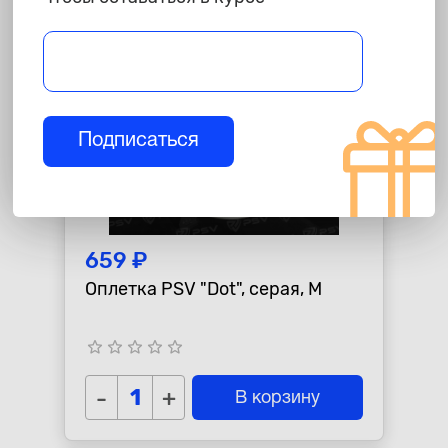
Подписаться
659 ₽
Оплетка PSV "Dot", серая, M
star_border
star_border
star_border
star_border
star_border
-
+
В корзину