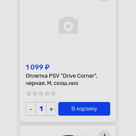
1 099 ₽
Оплетка PSV "Drive Corner",
черная, M, скош.низ
star_border
star_border
star_border
star_border
star_border
-
+
В корзину