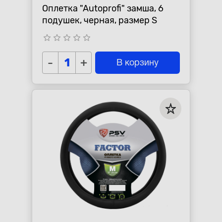
Оплетка "Autoprofi" замша, 6
подушек, черная, размер S
star_border
star_border
star_border
star_border
star_border
-
+
В корзину