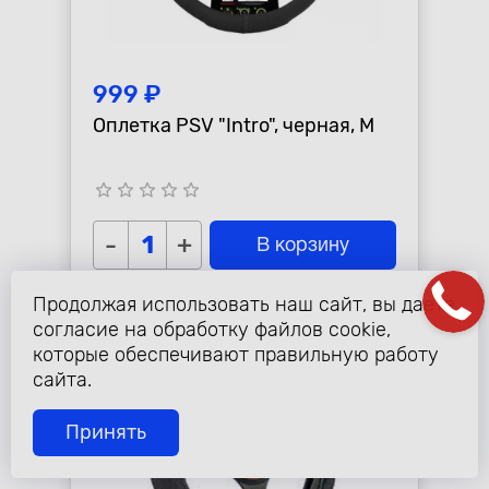
999 ₽
Оплетка PSV "Intro", черная, М
star_border
star_border
star_border
star_border
star_border
-
+
В корзину
Продолжая использовать наш сайт, вы даете
согласие на обработку файлов cookie,
которые обеспечивают правильную работу
сайта.