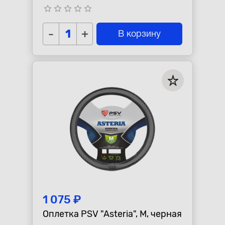
star_border
star_border
star_border
star_border
star_border
-
+
В корзину
1 075 ₽
Оплетка PSV "Asteria", M, черная