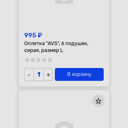
995 ₽
Оплетка "AVS", 6 подушек,
серая, размер L
star_border
star_border
star_border
star_border
star_border
-
+
В корзину