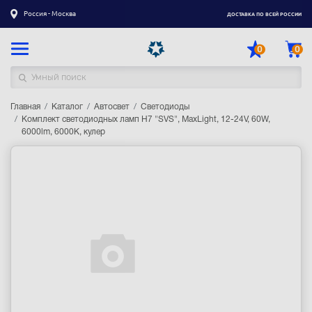
Россия - Москва
ДОСТАВКА ПО ВСЕЙ РОССИИ
0
0
Главная
Каталог товаров
Каталог
Автосвет
Светодиоды
Комплект светодиодных ламп H7 "SVS", MaxLight, 12-24V, 60W,
6000lm, 6000K, кулер
Регистрация
|
Вход
Доставка
Оплата
Гарантия
Контакты
Акции
Оптовым и корпоративным клиентам