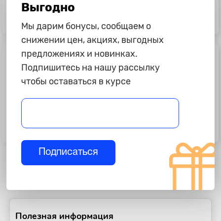
Выгодно
995 ₽
1 045 ₽
Комплект светодиодных ламп H4,
Светодиоды P21/5W "Lumen",
Мы дарим бонусы, сообщаем о
X1
Atomx, R, 12-24V, 2шт
снижении цен, акциях, выгодных
предложениях и новинках.
Подпишитесь на нашу рассылку
чтобы оставаться в курсе
9 355 ₽
1 045 ₽
Комплект светодиодных Bi-Led
Светодиоды P21W "Lumen", Atomx,
линз "ZMB", K5 Pro
R, 12-24V, 2шт
Подписаться
Полезная информация