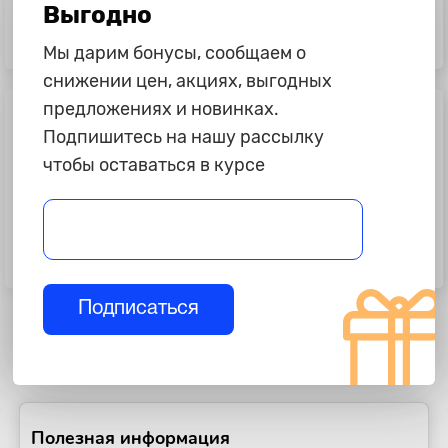
Выгодно
995 ₽
1 045 ₽
Комплект светодиодных ламп H4,
Светодиоды P21/5W "Lumen",
Мы дарим бонусы, сообщаем о
X1
Atomx, R, 12-24V, 2шт
снижении цен, акциях, выгодных
предложениях и новинках.
Подпишитесь на нашу рассылку
чтобы оставаться в курсе
9 355 ₽
1 045 ₽
Комплект светодиодных Bi-Led
Светодиоды P21W "Lumen", Atomx,
линз "ZMB", K5 Pro
R, 12-24V, 2шт
Подписаться
Полезная информация