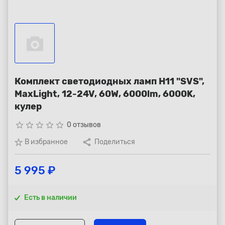
Республика Коми - Сыктывкар
+7 (800) 250-15-01
Комплект светодиодных ламп H11 "SVS",
MaxLight, 12-24V, 60W, 6000lm, 6000K,
кулер
star_border
star_border
star_border
star_border
star_border
0 отзывов
В избранное
Поделиться
5 995 ₽
Есть в наличии