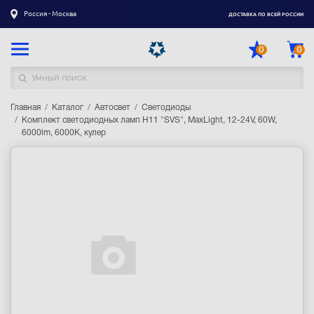
Россия - Москва
ДОСТАВКА ПО ВСЕЙ РОССИИ
0
0
Главная
Каталог товаров
Каталог
Автосвет
Светодиоды
Комплект светодиодных ламп H11 "SVS", MaxLight, 12-24V, 60W,
6000lm, 6000K, кулер
Регистрация
|
Вход
Доставка
Оплата
Гарантия
Контакты
Акции
Оптовым и корпоративным клиентам