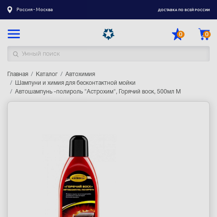
Россия - Москва
ДОСТАВКА ПО ВСЕЙ РОССИИ
0
0
Главная
Каталог товаров
Каталог
Автохимия
Шампуни и химия для бесконтактной мойки
Автошампунь -полироль "Астрохим", Горячий воск, 500мл М
Регистрация
|
Вход
Доставка
Оплата
Гарантия
Контакты
Акции
Оптовым и корпоративным клиентам