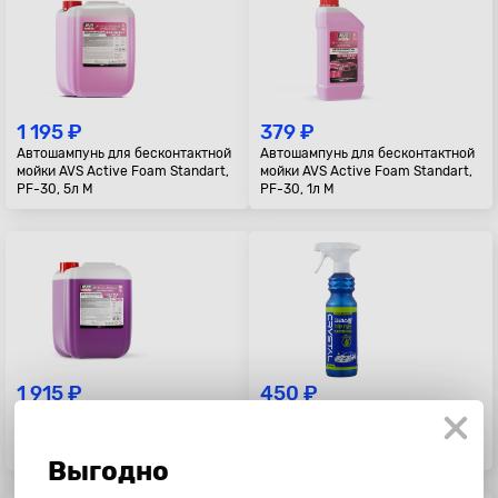
1 195 ₽
379 ₽
Автошампунь для бесконтактной
Автошампунь для бесконтактной
мойки AVS Active Foam Standart,
мойки AVS Active Foam Standart,
PF-30, 5л М
PF-30, 1л М
1 915 ₽
450 ₽
Автошампунь для бесконтактной
Автошампунь без воды Bullsone
мойки AVS Active Foam Ultra, PF-
Crystal, 500мл.
80, 6,2кг М
Выгодно