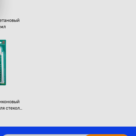
ретановый
0мл
иконовый
для стекол