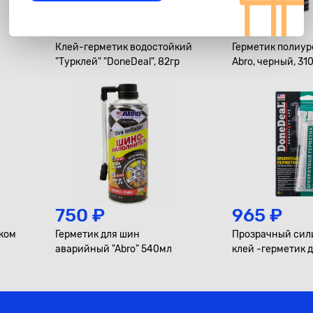
799 ₽
895 ₽
Клей-герметик водостойкий
Герметик полиу
"Турклей" "DoneDeal", 82гр
Abro, черный, 31
750 ₽
965 ₽
уком
Герметик для шин
Прозрачный сил
аварийный "Abro" 540мл
клей -герметик 
"DoneDeal"