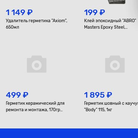
1 149 ₽
199 ₽
Удалитель герметика "Axiom",
Клей эпоксидный "ABRO"
650мл
Masters Epoxy Steel,
высокопрочный, тёмно-
серый, туба 8+8гр.
499 ₽
1 895 ₽
Герметик керамический для
Герметик шовный с кауч
ремонта и монтажа, 170гр
"Body" 115, 1кг
"Abro"