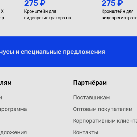
275 ₽
275 ₽
 X
Кронштейн для
Кронштейн для
мера
видеорегистратора на
видеорегистрато
защелке, №6, короткий
защелке, №3, ко
онусы и специальные предложения
елям
Партнёрам
и
Поставщикам
программа
Оптовым покупателям
Корпоративным клиент
едложения
Контакты