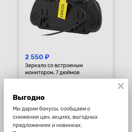
Республика Коми - Сыктывкар
+7 (800) 250-15-01
2 550 ₽
Зеркало со встроеным
монитором, 7 дюймов
star_border
star_border
star_border
star_border
star_border
Выгодно
-
+
В корзину
Мы дарим бонусы, сообщаем о
снижении цен, акциях, выгодных
предложениях и новинках.