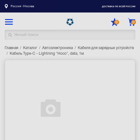
Россия - Москва
ДОСТАВКА ПО ВСЕЙ РОССИИ
0
0
Главная
Каталог товаров
Каталог
Автоэлектроника
Кабеля для зарядных устройств
Кабель Type-C - Lightning "Hoco", data, 1м
Регистрация
|
Вход
Доставка
Оплата
Гарантия
Контакты
Акции
Оптовым и корпоративным клиентам