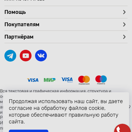
Помощь
Покупателям
Партнёрам
Вся текстовая и графическая информация, структура и
оформление страницы avtozaryad.ru защищены российскими и
Продолжая использовать наш сайт, вы даете
международными законами и соглашениями об охране
авторских прав и интеллектуальной собственности (статьи 1259
согласие на обработку файлов cookie,
и 1260 главы 70 «Авторское право» Гражданского Кодекса
которые обеспечивают правильную работу
Российской Федерации от 18 декабря 2006 года N 230-ФЗ).
сайта.
Использование любых материалов сайта разрешено только с
письменного согласия владельцев сайта avtozaryad.ru