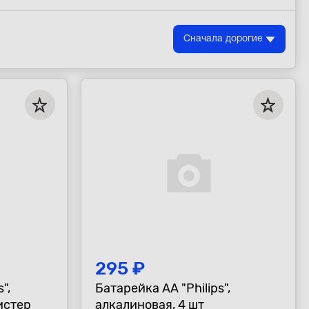
Сначала дорогие
295 ₽
",
Батарейка AA "Philips",
истер
алкалиновая, 4 шт