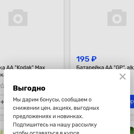
195 ₽
а AA "Kodak" Max
Батарейка AA "GP", alka
лкалиновая, 2 шт
шт
tar_border
star_border
star_border
star_border
star_border
star_border
star_border
Выгодно
Мы дарим бонусы, сообщаем о
+
-
+
В корзину
В ко
снижении цен, акциях, выгодных
предложениях и новинках.
Подпишитесь на нашу рассылку
чтобы оставаться в курсе