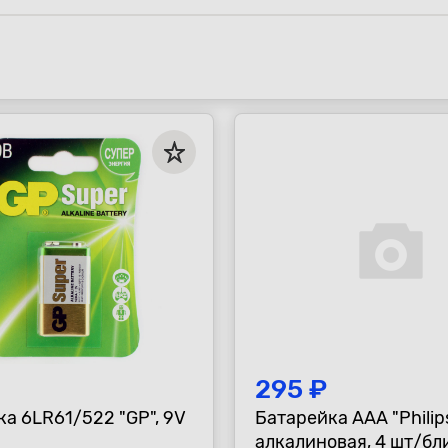
295 ₽
а 6LR61/522 "GP", 9V
Батарейка AAA "Philips
алкалиновая, 4 шт/бл