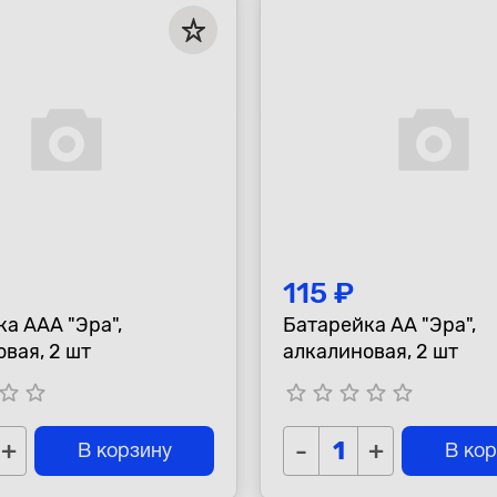
115 ₽
а AAA "Эра",
Батарейка AA "Эра",
вая, 2 шт
алкалиновая, 2 шт
tar_border
star_border
star_border
star_border
star_border
star_border
star_border
+
-
+
В корзину
В ко