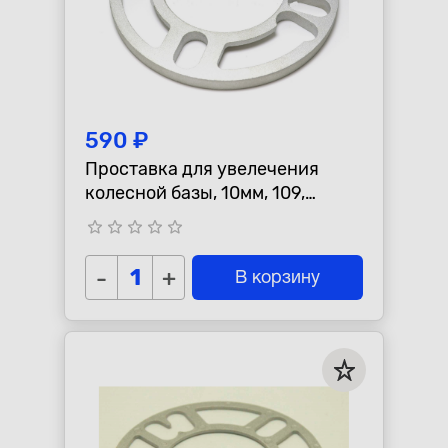
590 ₽
Проставка для увелечения
колесной базы, 10мм, 109,
универсальная
star_border
star_border
star_border
star_border
star_border
-
+
В корзину