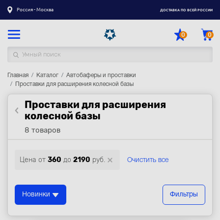
Россия - Москва
ДОСТАВКА ПО ВСЕЙ РОССИИ
0
0
Главная
Каталог товаров
Каталог
Автобаферы и проставки
Проставки для расширения колесной базы
Регистрация
|
Вход
Проставки для расширения
Доставка
колесной базы
8 товаров
Оплата
Гарантия
Цена от
360
до
2190
руб.
Очистить все
Контакты
Акции
Новинки
Фильтры
Оптовым и корпоративным клиентам