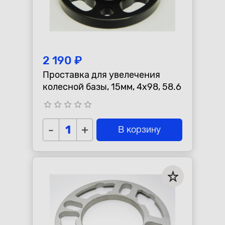
2 190 ₽
Проставка для увелечения
колесной базы, 15мм, 4x98, 58.6
star_border
star_border
star_border
star_border
star_border
-
+
В корзину