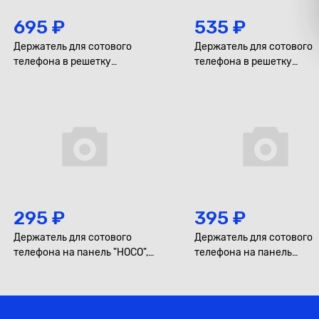
695 ₽
535 ₽
Держатель для сотового
Держатель для сотового
телефона в решетку
телефона в решетку
воздуховода "HOCO", магнит
воздуховода "HOCO",
гравитационный
295 ₽
395 ₽
Держатель для сотового
Держатель для сотового
телефона на панель "HOCO",
телефона на панель
магнит, шайба
"Borofone", магнит