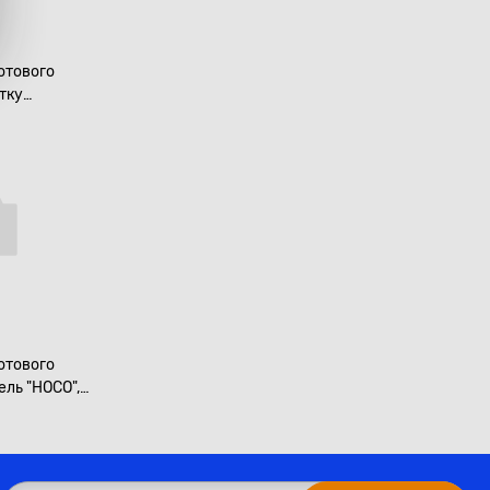
отового
тку
CO", магнит
отового
ель "HOCO",
й